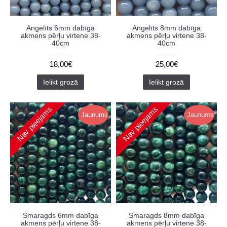
Angelīts 6mm dabīga
Angelīts 8mm dabīga
akmens pērļu virtene 38-
akmens pērļu virtene 38-
40cm
40cm
18,00€
25,00€
Ielikt grozā
Ielikt grozā
Nav pieejams
Nav pieejams
Jaunums
Jaunums
Smaragds 6mm dabīga
Smaragds 8mm dabīga
akmens pērļu virtene 38-
akmens pērļu virtene 38-