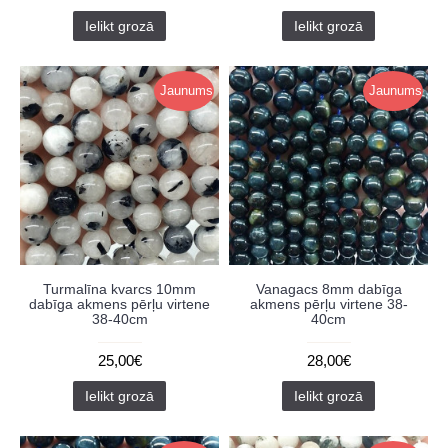
Ielikt grozā
Ielikt grozā
Jaunums
Jaunums
Turmalīna kvarcs 10mm
Vanagacs 8mm dabīga
dabīga akmens pērļu virtene
akmens pērļu virtene 38-
38-40cm
40cm
25,00€
28,00€
Ielikt grozā
Ielikt grozā