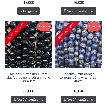
19,00€
26,00€
Ielikt grozā
Nosūtīt jautājumu
Nav pieejams
Nav pieejams
Jaunums
Jaunums
Melnais turmalīns 10mm
Sodalīts 8mm dabīga
dabīga akmens pērļu virtene
akmens pērļu virtene 38-
38-40cm
40cm
33,00€
12,00€
Nosūtīt jautājumu
Nosūtīt jautājumu