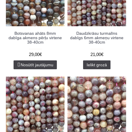
Botsvanas ahāts 8mm
Daudzkrāsu turmalīns
dabīga akmens pērļu virtene
dabīgs 6mm akmeņu virtene
38-40cm
38-40cm
29,00€
21,00€
Nosūtīt jautājumu
Ielikt grozā