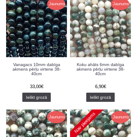
Jaunums
Jaunums
Vanagacs 10mm dabīga
Koku ahāts 6mm dabīga
akmens pērļu virtene 38-
akmens pērļu virtene 38-
40cm
40cm
33,00€
6,90€
Ielikt grozā
Ielikt grozā
Nav pieejams
Jaunums
Jaunums