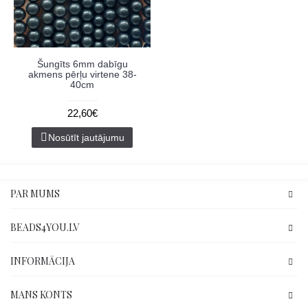
Šungīts 6mm dabīgu
akmens pērļu virtene 38-
40cm
22,60€
Nosūtīt jautājumu
PAR MUMS
BEADS4YOU.LV
INFORMĀCIJA
MANS KONTS