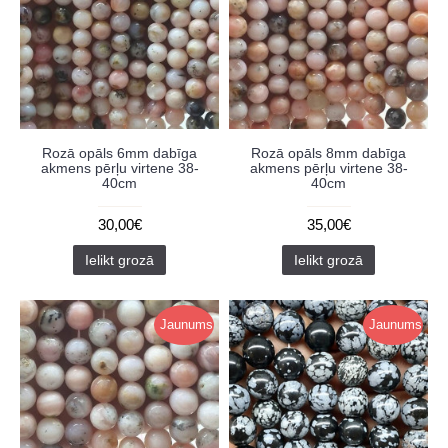
Rozā opāls 6mm dabīga
Rozā opāls 8mm dabīga
akmens pērļu virtene 38-
akmens pērļu virtene 38-
40cm
40cm
30,00€
35,00€
Ielikt grozā
Ielikt grozā
Jaunums
Jaunums