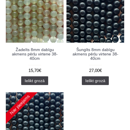
Žadeīts 8mm dabīgu
Šungīts 8mm dabīgu
akmens pērļu virtene 38-
akmens pērļu virtene 38-
40cm
40cm
15,70€
27,00€
Ielikt grozā
Ielikt grozā
Nav pieejams