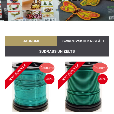
JAUNUMI
SWAROVSKI® KRISTĀLI
SUDRABS UN ZELTS
Nav pieejams
Nav pieejams
Jaunums
Jaunums
-40%
-40%