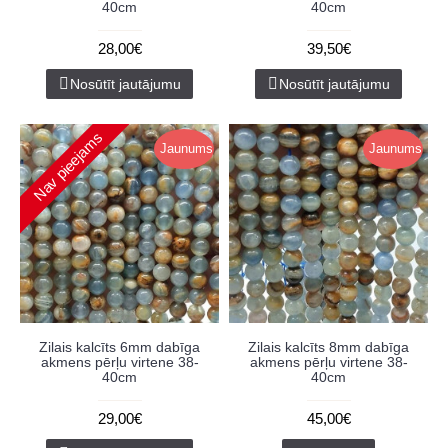
40cm
40cm
28,00€
39,50€
Nosūtīt jautājumu
Nosūtīt jautājumu
Nav pieejams
Jaunums
Jaunums
Zilais kalcīts 6mm dabīga
Zilais kalcīts 8mm dabīga
akmens pērļu virtene 38-
akmens pērļu virtene 38-
40cm
40cm
29,00€
45,00€