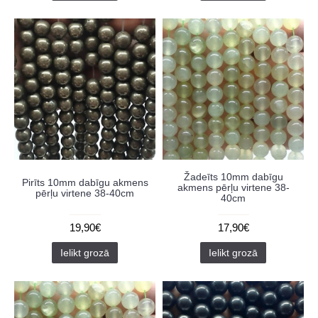
Žadeīts 10mm dabīgu
Pirīts 10mm dabīgu akmens
akmens pērļu virtene 38-
pērļu virtene 38-40cm
40cm
19,90€
17,90€
Ielikt grozā
Ielikt grozā