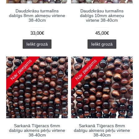
Daudzkrāsu turmalīns
Daudzkrāsu turmalīns
dabīgs 8mm akmeņu virtene
dabīgs 10mm akmeņu
38-40cm
virtene 38-40cm
33,00€
45,00€
Ielikt grozā
Ielikt grozā
Nav pieejams
Nav pieejams
Sarkanā Tīģeracs 6mm
Sarkanā Tīģeracs 8mm
dabīgu akmens pērļu virtene
dabīgu akmens pērļu virtene
38-40cm
38-40cm