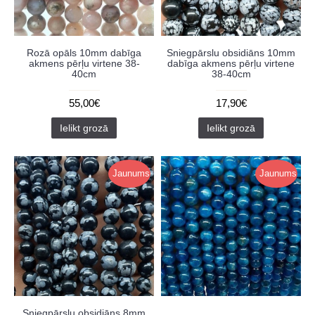
Rozā opāls 10mm dabīga
Sniegpārslu obsidiāns 10mm
akmens pērļu virtene 38-
dabīga akmens pērļu virtene
40cm
38-40cm
55,00€
17,90€
Ielikt grozā
Ielikt grozā
Jaunums
Jaunums
Sniegpārslu obsidiāns 8mm