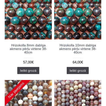
Hrizokolla 8mm dabīga
Hrizokolla 10mm dabīga
akmens pērļu virtene 38-
akmens pērļu virtene 38-
40cm
40cm
57,00€
64,00€
Ielikt grozā
Ielikt grozā
Nav pieejams