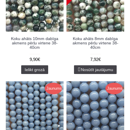
Koku ahāts 10mm dabīga
Koku ahāts 8mm dabīga
akmens pērļu virtene 38-
akmens pērļu virtene 38-
40cm
40cm
9,90€
7,92€
Ielikt grozā
Nosūtīt jautājumu
Jaunums
Jaunums