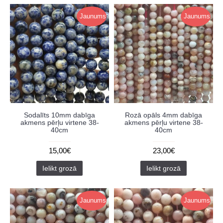
Jaunums
Jaunums
Sodalīts 10mm dabīga
Rozā opāls 4mm dabīga
akmens pērļu virtene 38-
akmens pērļu virtene 38-
40cm
40cm
15,00€
23,00€
Ielikt grozā
Ielikt grozā
Jaunums
Jaunums