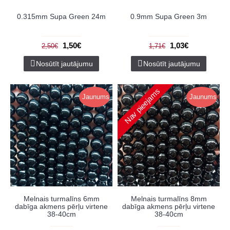
0.315mm Supa Green 24m
0.9mm Supa Green 3m
1,50€
1,03€
2,50€
1,71€
Nosūtīt jautājumu
Nosūtīt jautājumu
Nav pieejams
Jaunums
Jaunums
Melnais turmalīns 6mm
Melnais turmalīns 8mm
dabīga akmens pērļu virtene
dabīga akmens pērļu virtene
38-40cm
38-40cm