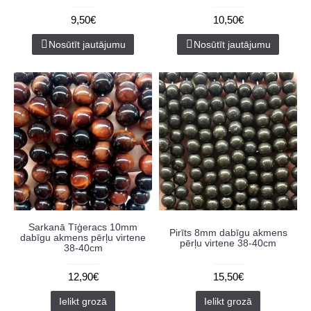
9,50€
10,50€
Nosūtīt jautājumu
Nosūtīt jautājumu
Sarkanā Tīģeracs 10mm
Pirīts 8mm dabīgu akmens
dabīgu akmens pērļu virtene
pērļu virtene 38-40cm
38-40cm
12,90€
15,50€
Ielikt grozā
Ielikt grozā