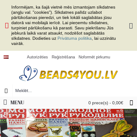
Informējam, ka šajā vietnē mēs izmantojam sīkdatnes
(angļu val. "cookies"). Sīkdatnes palīdz uzlabot
pārlūkošanas pieredzi, un tiek lokāli saglabātas jūsu
datorā vai mobilajā ierīcē. Lai pieņemtu sīkdatnes,
turpiniet pārlūkošanu kā parasti. Savu piekrišanu Jūs
jebkurā laikā varat atsaukt, nodzēšot saglabātās
sīkdatnes. Dodieties uz
Privātuma politika
, lai uzzinātu
vairāk.
Autorizēties
Reģistrēšana
Noformēt pirkumu
MENU
0 prece(s) - 0,00€