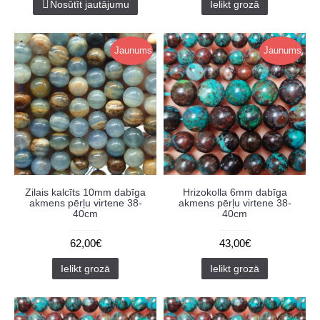
Nosūtīt jautājumu
Ielikt grozā
Jaunums
Jaunums
Zilais kalcīts 10mm dabīga
Hrizokolla 6mm dabīga
akmens pērļu virtene 38-
akmens pērļu virtene 38-
40cm
40cm
62,00€
43,00€
Ielikt grozā
Ielikt grozā